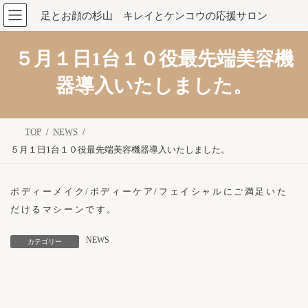
コ
ナ
足とお顔の杉山 キレイとケンコウの応援サロン
ン
ビ
テ
ゲ
ン
ー
５月１日1台１０役最先端美容機
ツ
シ
へ
ョ
ス
ン
器導入いたしました。
キ
に
ッ
移
プ
動
TOP
NEWS
５月１日1台１０役最先端美容機器導入いたしました。
ボディーメイク/ボディーケア/フェイシャルにご満足いた
だけるマシーンです。
NEWS
カテゴリー